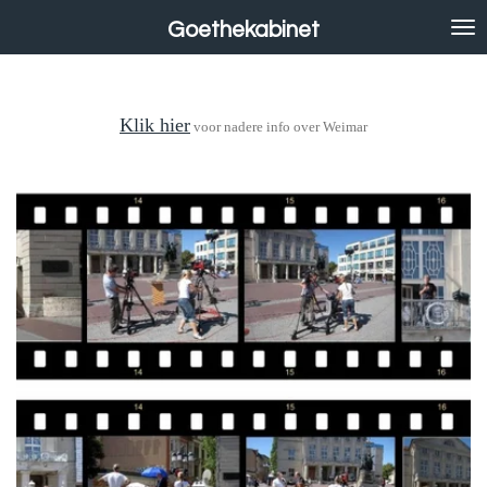
Ga
Goethekabinet
direct
naar
de
hoofdinhoud
Klik hier
voor nadere info over Weimar