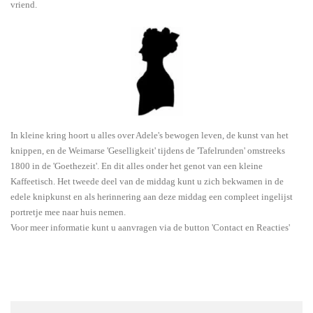
vriend.
In kleine kring hoort u alles over Adele's bewogen leven, de kunst van het
knippen, en de Weimarse 'Geselligkeit' tijdens de 'Tafelrunden' omstreeks
1800 in de 'Goethezeit'. En dit alles onder het genot van een kleine
Kaffeetisch. Het tweede deel van de middag kunt u zich bekwamen in de
edele knipkunst en als herinnering aan deze middag een compleet ingelijst
portretje mee naar huis nemen.
Voor meer informatie kunt u aanvragen via de button 'Contact en Reacties'