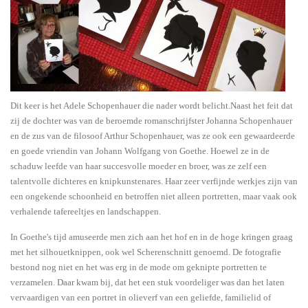
Dit keer is het Adele Schopenhauer die nader wordt belicht.Naast het feit dat
zij de dochter was van de beroemde romanschrijfster Johanna Schopenhauer
en de zus van de filosoof Arthur Schopenhauer, was ze ook een gewaardeerde
en goede vriendin van Johann Wolfgang von Goethe. Hoewel ze in de
schaduw leefde van haar succesvolle moeder en broer, was ze zelf een
talentvolle dichteres en knipkunstenares. Haar zeer verfijnde werkjes zijn van
een ongekende schoonheid en betroffen niet alleen portretten, maar vaak ook
verhalende tafereeltjes en landschappen.
In Goethe's tijd amuseerde men zich aan het hof en in de hoge kringen graag
met het silhouetknippen, ook wel Scherenschnitt genoemd. De fotografie
bestond nog niet en het was erg in de mode om geknipte portretten te
verzamelen. Daar kwam bij, dat het een stuk voordeliger was dan het laten
vervaardigen van een portret in olieverf van een geliefde, familielid of