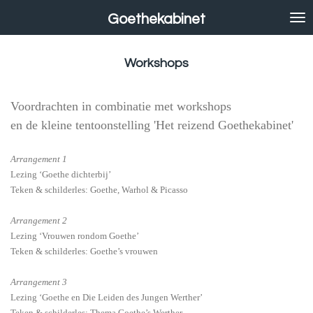
Ga
Goethekabinet
direct
naar
de
Workshops
hoofdinhoud
Vo
ordrachten in combinatie met workshops
en de kleine tentoonstelling 'Het reizend Goethekabinet'
Arrangement 1
Lezing ‘Goethe dichterbij’
Teken & schilderles: Goethe, Warhol & Picasso
Arrangement 2
Lezing ‘Vrouwen rondom Goethe’
Teken & schilderles: Goethe’s vrouwen
Arrangement 3
Lezing ‘Goethe en Die Leiden des Jungen Werther’
Teken & schilderles: Thema Goethe’s Werther